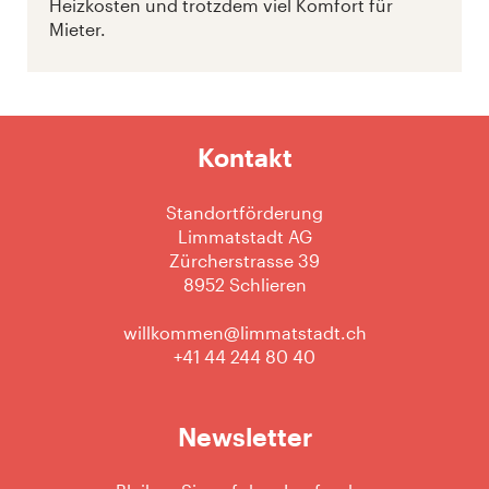
Heizkosten und trotzdem viel Komfort für
Mieter.
Kontakt
Standortförderung
Limmatstadt AG
Zürcherstrasse 39
8952 Schlieren
willkommen@limmatstadt.ch
+41 44 244 80 40
Newsletter