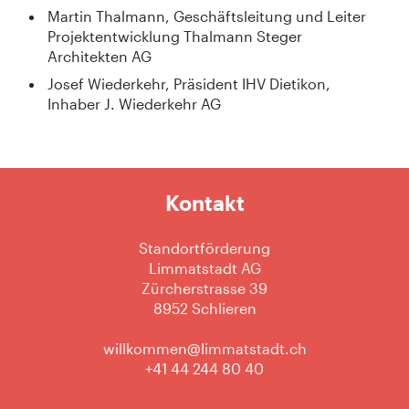
Martin Thalmann, Geschäftsleitung und Leiter
Projektentwicklung Thalmann Steger
Architekten AG
Josef Wiederkehr, Präsident IHV Dietikon,
Inhaber J. Wiederkehr AG
Kontakt
Standortförderung
Limmatstadt AG
Zürcherstrasse 39
8952 Schlieren
willkommen@limmatstadt.ch
+41 44 244 80 40