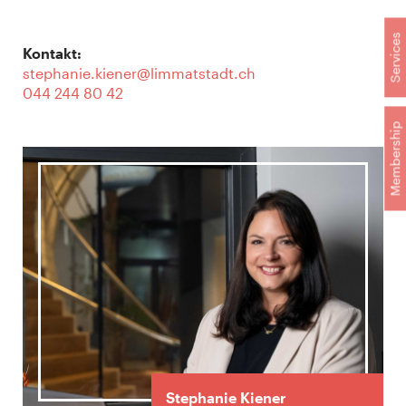
Services
Kontakt:
stephanie.kiener@limmatstadt.ch
044 244 80 4
2
Membership
Stephanie Kiener