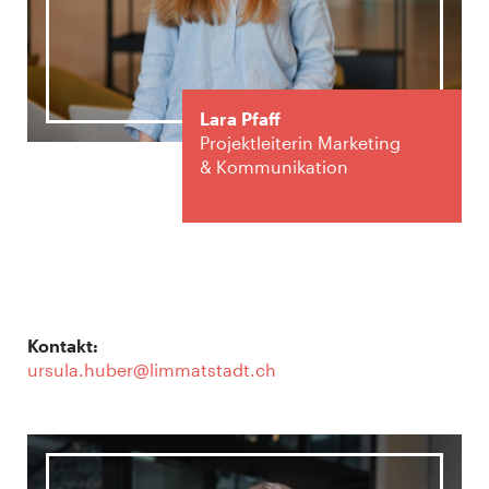
Lara Pfaff
Projektleiterin Marketing
& Kommunikation
Kontakt:
ursula.huber@limmatstadt.ch