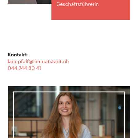
Geschäftsführerin
Kontakt:
lara.pfaff@limmatstadt.ch
044 244 80 4
1