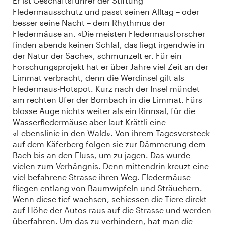
Er ist Geschäftsführer der Stiftung
Fledermausschutz und passt seinen Alltag – oder
besser seine Nacht – dem Rhythmus der
Fledermäuse an. «Die meisten Fledermausforscher
finden abends keinen Schlaf, das liegt irgendwie in
der Natur der Sache», schmunzelt er. Für ein
Forschungsprojekt hat er über Jahre viel Zeit an der
Limmat verbracht, denn die Werdinsel gilt als
Fledermaus-Hotspot. Kurz nach der Insel mündet
am rechten Ufer der Bombach in die Limmat. Fürs
blosse Auge nichts weiter als ein Rinnsal, für die
Wasserfledermäuse aber laut Krättli eine
«Lebenslinie in den Wald». Von ihrem Tagesversteck
auf dem Käferberg folgen sie zur Dämmerung dem
Bach bis an den Fluss, um zu jagen. Das wurde
vielen zum Verhängnis. Denn mittendrin kreuzt eine
viel befahrene Strasse ihren Weg. Fledermäuse
fliegen entlang von Baumwipfeln und Sträuchern.
Wenn diese tief wachsen, schiessen die Tiere direkt
auf Höhe der Autos raus auf die Strasse und werden
überfahren. Um das zu verhindern, hat man die