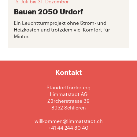
15. Juli
bis 31. Dezember
Bauen 2050 Urdorf
Ein Leuchtturmprojekt ohne Strom- und
Heizkosten und trotzdem viel Komfort für
Mieter.
Kontakt
Standortförderung
Limmatstadt AG
Zürcherstrasse 39
8952 Schlieren
willkommen@limmatstadt.ch
+41 44 244 80 40