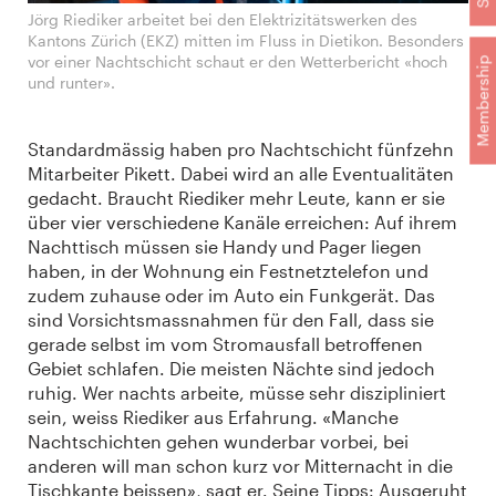
Jörg Riediker arbeitet bei den Elektrizitätswerken des
Kantons Zürich (EKZ) mitten im Fluss in Dietikon. Besonders
vor einer Nachtschicht schaut er den Wetterbericht «hoch
Membership
und runter».
Standardmässig haben pro Nachtschicht fünfzehn
Mitarbeiter Pikett. Dabei wird an alle Eventualitäten
gedacht. Braucht Riediker mehr Leute, kann er sie
über vier verschiedene Kanäle erreichen: Auf ihrem
Nachttisch müssen sie Handy und Pager liegen
haben, in der Wohnung ein Festnetztelefon und
zudem zuhause oder im Auto ein Funkgerät. Das
sind Vorsichtsmassnahmen für den Fall, dass sie
gerade selbst im vom Stromausfall betroffenen
Gebiet schlafen. Die meisten Nächte sind jedoch
ruhig. Wer nachts arbeite, müsse sehr diszipliniert
sein, weiss Riediker aus Erfahrung. «Manche
Nachtschichten gehen wunderbar vorbei, bei
anderen will man schon kurz vor Mitternacht in die
Tischkante beissen», sagt er. Seine Tipps: Ausgeruht