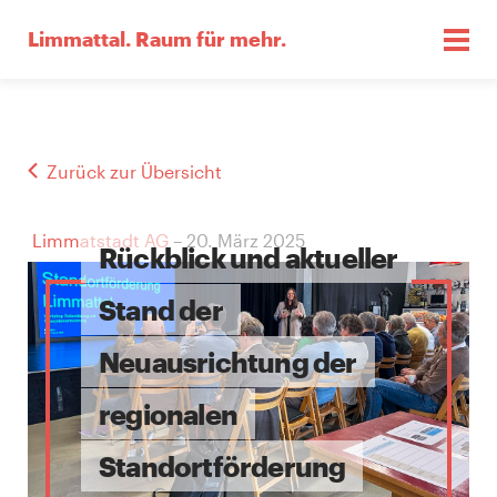
Limmattal.
Raum für mehr.
Zurück zur Übersicht
Limmatstadt AG
– 20. März 2025
Rückblick und aktueller
Stand der
Neuausrichtung der
regionalen
Standortförderung