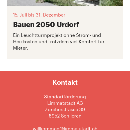
15. Juli
bis 31. Dezember
Bauen 2050 Urdorf
Ein Leuchtturmprojekt ohne Strom- und
Heizkosten und trotzdem viel Komfort für
Mieter.
Kontakt
Standortförderung
Limmatstadt AG
Zürcherstrasse 39
8952 Schlieren
willkommen@limmatstadt.ch