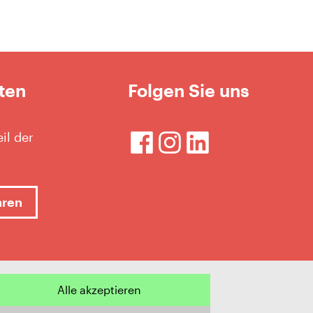
ten
Folgen Sie uns
il der
hren
Alle akzeptieren