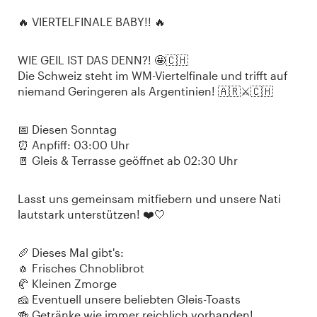
🔥 VIERTELFINALE BABY!! 🔥
WIE GEIL IST DAS DENN?! 🤩🇨🇭
Die Schweiz steht im WM-Viertelfinale und trifft auf
niemand Geringeren als Argentinien! 🇦🇷⚔️🇨🇭
📅 Diesen Sonntag
⏰ Anpfiff: 03:00 Uhr
🚪 Gleis & Terrasse geöffnet ab 02:30 Uhr
Lasst uns gemeinsam mitfiebern und unsere Nati
lautstark unterstützen! ❤️🤍
🥖 Dieses Mal gibt's:
🧄 Frisches Chnoblibrot
🥐 Kleinen Zmorge
🧀 Eventuell unsere beliebten Gleis-Toasts
🍻 Getränke wie immer reichlich vorhanden!