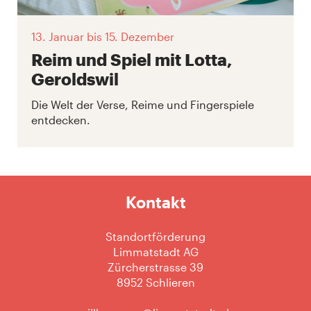
13. Januar
bis 15. Dezember
Reim und Spiel mit Lotta,
Geroldswil
Die Welt der Verse, Reime und Fingerspiele
entdecken.
Kontakt
Standortförderung
Limmatstadt AG
Zürcherstrasse 39
8952 Schlieren