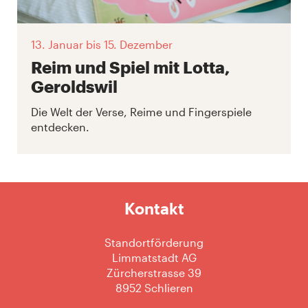
13. Januar
bis 15. Dezember
Reim und Spiel mit Lotta,
Geroldswil
Die Welt der Verse, Reime und Fingerspiele
entdecken.
Kontakt
Standortförderung
Limmatstadt AG
Zürcherstrasse 39
8952 Schlieren