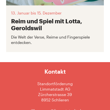
13. Januar
bis 15. Dezember
Reim und Spiel mit Lotta,
Geroldswil
Die Welt der Verse, Reime und Fingerspiele
entdecken.
Kontakt
Standortförderung
Limmatstadt AG
Zürcherstrasse 39
8952 Schlieren