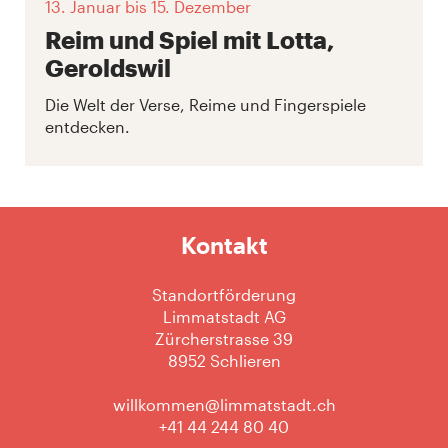
13. Januar
bis 15. Dezember
Reim und Spiel mit Lotta,
Geroldswil
Die Welt der Verse, Reime und Fingerspiele
entdecken.
Kontakt
Standortförderung
Limmatstadt AG
Zürcherstrasse 39
8952 Schlieren
willkommen@limmatstadt.ch
+41 44 244 80 40