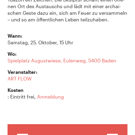
nen Ort des Aus­tauschs und lädt mit einer archai­
schen Geste dazu ein, sich am Feuer zu ver­sam­meln
– und so am öffent­li­chen Leben teil­zu­ha­ben.
Wann:
Samstag, 25. Oktober, 15 Uhr
Wo:
Spiel­platz August­wiese, Eulen­weg, 5400 Baden
Veranstalter:
ART FLOW
Kosten
: Eintritt frei,
Anmeldung