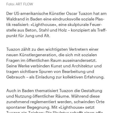
Foto: ART FLOW
Der US-ame­ri­ka­ni­sche Künst­ler Oscar Tuazon hat am
Wald­rand in Baden eine ein­drucks­volle soziale Plas­
tik rea­li­siert: «Light­house», eine skulp­tu­rale Feu­er­
stelle aus Beton, Stahl und Holz – kon­zi­piert als Treff­
punkt für Jung und Alt.
Tuazon zählt zu den wich­tigs­ten Ver­tre­tern einer
neuen Künst­ler­ge­nera­tion, die sich mit sozia­len
Fragen im öffent­li­chen Raum aus­ein­an­der­setzt.
Seine Werke ver­bin­den Kunst und Archi­tek­tur und
tragen sicht­bare Spuren von Bear­bei­tung und
Gebrauch – als Ein­la­dung zur kol­lek­ti­ven Erfah­rung.
Auch in Baden the­ma­ti­siert Tuazon die Gestal­tung
und Nut­zung öffent­li­cher Räume. Wäh­rend diese
zuneh­mend regle­men­tiert werden, schwin­den Orte
spon­ta­ner Begeg­nung. Mit «Light­house» setzt
Tuazon ein Zei­chen: Die Skulp­tur schafft einen offe­