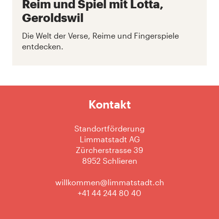
Reim und Spiel mit Lotta,
Geroldswil
Die Welt der Verse, Reime und Fingerspiele
entdecken.
Kontakt
Standortförderung
Limmatstadt AG
Zürcherstrasse 39
8952 Schlieren
willkommen@limmatstadt.ch
+41 44 244 80 40