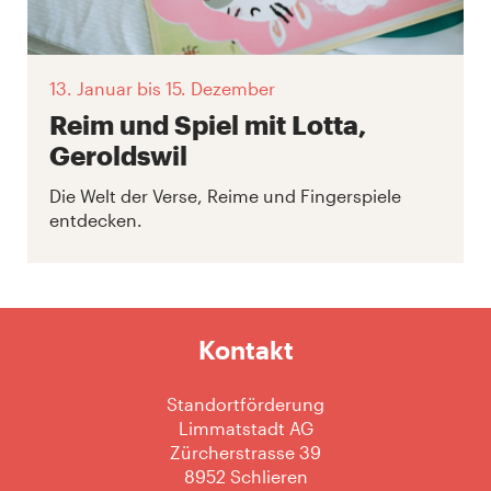
13. Januar
bis 15. Dezember
Reim und Spiel mit Lotta,
Geroldswil
Die Welt der Verse, Reime und Fingerspiele
entdecken.
Kontakt
Standortförderung
Limmatstadt AG
Zürcherstrasse 39
8952 Schlieren