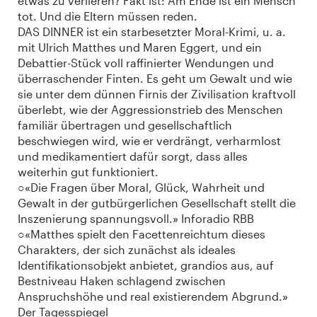
etwas zu verlieren? Fakt ist: Am Ende ist ein Mensch
tot. Und die Eltern müssen reden.
DAS DINNER ist ein starbesetzter Moral-Krimi, u. a.
mit Ulrich Matthes und Maren Eggert, und ein
Debattier-Stück voll raffinierter Wendungen und
überraschender Finten. Es geht um Gewalt und wie
sie unter dem dünnen Firnis der Zivilisation kraftvoll
überlebt, wie der Aggressionstrieb des Menschen
familiär übertragen und gesellschaftlich
beschwiegen wird, wie er verdrängt, verharmlost
und medikamentiert dafür sorgt, dass alles
weiterhin gut funktioniert.
○«Die Fragen über Moral, Glück, Wahrheit und
Gewalt in der gutbürgerlichen Gesellschaft stellt die
Inszenierung spannungsvoll.» Inforadio RBB
○«Matthes spielt den Facettenreichtum dieses
Charakters, der sich zunächst als ideales
Identifikationsobjekt anbietet, grandios aus, auf
Bestniveau Haken schlagend zwischen
Anspruchshöhe und real existierendem Abgrund.»
Der Tagesspiegel