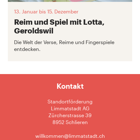
13. Januar
bis 15. Dezember
Reim und Spiel mit Lotta,
Geroldswil
Die Welt der Verse, Reime und Fingerspiele
entdecken.
Kontakt
Standortförderung
Limmatstadt AG
Zürcherstrasse 39
8952 Schlieren
willkommen@limmatstadt.ch