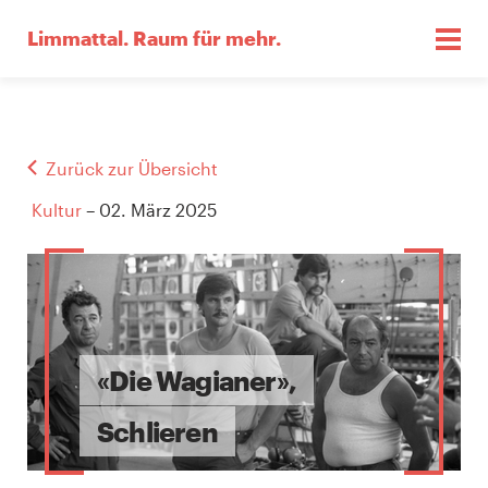
Limmattal.
Raum für mehr.
Zurück zur Übersicht
Kultur
– 02. März 2025
«Die Wagianer»,
Schlieren