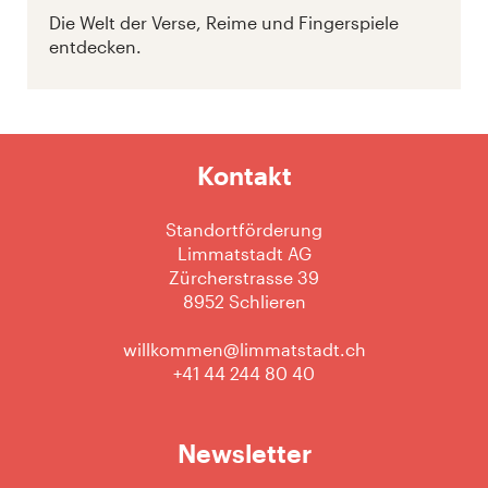
Die Welt der Verse, Reime und Fingerspiele
entdecken.
Kontakt
Standortförderung
Limmatstadt AG
Zürcherstrasse 39
8952 Schlieren
willkommen@limmatstadt.ch
+41 44 244 80 40
Newsletter