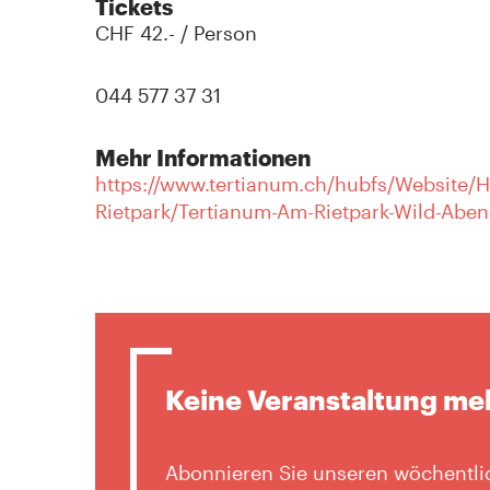
Tickets
CHF 42.- / Person
044 577 37 31
Mehr Informationen
https://www.tertianum.ch/hubfs/Website/
Rietpark/Tertianum-Am-Rietpark-Wild-Abe
Keine Veranstaltung me
Abonnieren Sie unseren wöchentlic