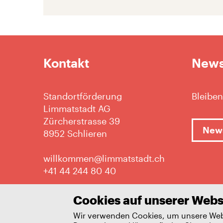
Kontakt
News
Standortförderung
Bleiben
Limmatstadt AG
Zürcherstrasse 39
News
8952 Schlieren
willkommen@limmatstadt.ch
+41 44 244 80 40
Cookies auf unserer Webs
Wir verwenden Cookies, um unsere Webs