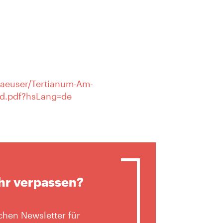
Haeuser/Tertianum-Am-
nd.pdf?hsLang=de
hr verpassen?
hen Newsletter für