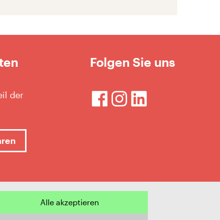
ten
Folgen Sie uns
il der
hren
Alle akzeptieren