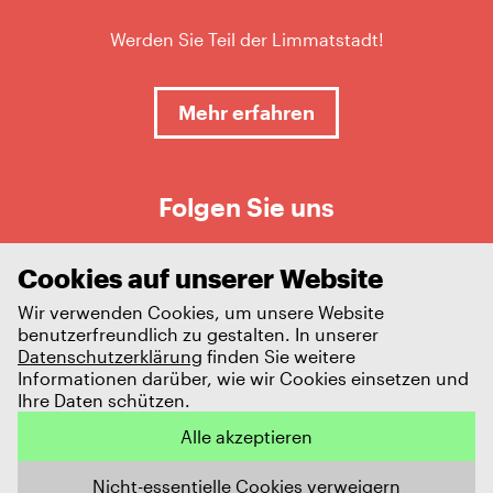
Werden Sie Teil der Limmatstadt!
Mehr erfahren
Folgen Sie uns
Cookies auf unserer Website
Wir verwenden Cookies, um unsere Website
benutzerfreundlich zu gestalten. In unserer
Datenschutzerklärung
finden Sie weitere
Informationen darüber, wie wir Cookies einsetzen und
Ihre Daten schützen.
Impressum
Datenschutz
Alle akzeptieren
© 2026 Limmatstadt AG
Nicht-essentielle Cookies verweigern