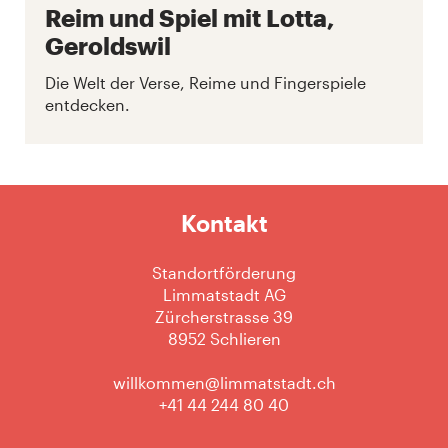
Reim und Spiel mit Lotta,
Geroldswil
Die Welt der Verse, Reime und Fingerspiele
entdecken.
Kontakt
Standortförderung
Limmatstadt AG
Zürcherstrasse 39
8952 Schlieren
willkommen@limmatstadt.ch
+41 44 244 80 40