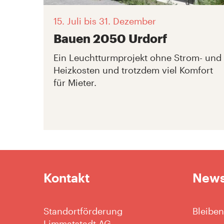
15. Juli
bis 31. Dezember
Bauen 2050 Urdorf
Ein Leuchtturmprojekt ohne Strom- und
Heizkosten und trotzdem viel Komfort
für Mieter.
Kontakt
News
Standortförderung
Bleiben
Limmatstadt AG