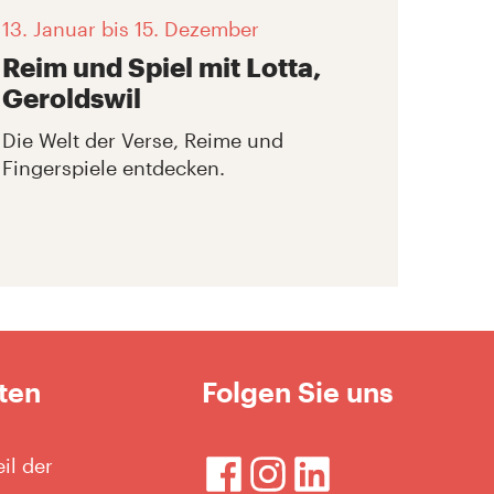
13. Januar
bis 15. Dezember
Reim und Spiel mit Lotta,
Geroldswil
Die Welt der Verse, Reime und
Fingerspiele entdecken.
ten
Folgen Sie uns
il der