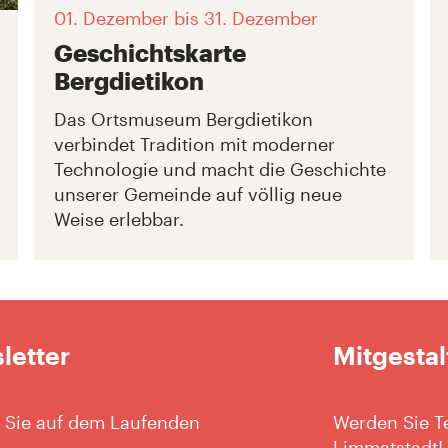
01. Dezember
bis 31. Dezember
Geschichtskarte
Bergdietikon
Das Ortsmuseum Bergdietikon
verbindet Tradition mit moderner
Technologie und macht die Geschichte
unserer Gemeinde auf völlig neue
Weise erlebbar.
letter
Mitgestal
 Sie auf dem Laufenden
Werden Sie Te
Limmatstadt!