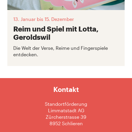
13. Januar
bis 15. Dezember
Reim und Spiel mit Lotta,
Geroldswil
Die Welt der Verse, Reime und Fingerspiele
entdecken.
Kontakt
Standortförderung
Limmatstadt AG
Zürcherstrasse 39
8952 Schlieren