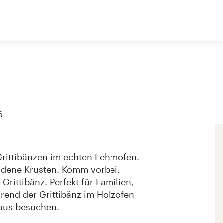
6
Grittibänzen im echten Lehmofen.
ldene Krusten. Komm vorbei,
Grittibänz. Perfekt für Familien,
hrend der Grittibänz im Holzofen
laus besuchen.