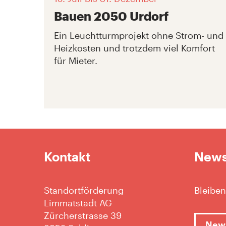
Bauen 2050 Urdorf
Ein Leuchtturmprojekt ohne Strom- und
Heizkosten und trotzdem viel Komfort
für Mieter.
Kontakt
News
Standortförderung
Bleiben
Limmatstadt AG
Zürcherstrasse 39
News