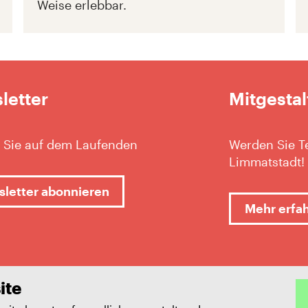
Weise erlebbar.
letter
Mitgestal
 Sie auf dem Laufenden
Werden Sie Te
Limmatstadt!
letter abonnieren
Mehr erfa
ite