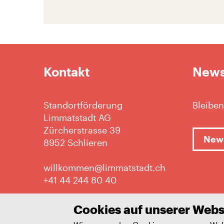
Kontakt
News
Standortförderung
Bleiben
Limmatstadt AG
Zürcherstrasse 39
News
8952 Schlieren
willkommen@limmatstadt.ch
+41 44 244 80 40
Cookies auf unserer Webs