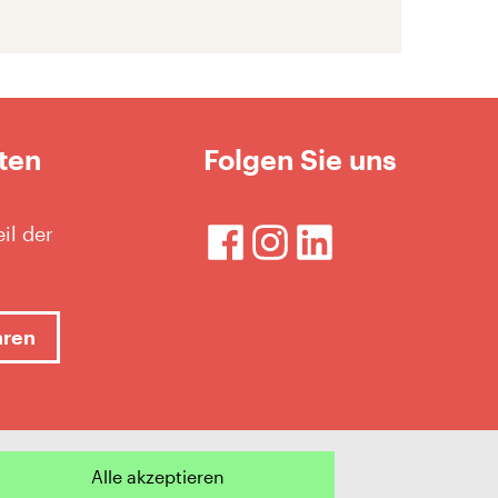
ten
Folgen Sie uns
il der
hren
Alle akzeptieren