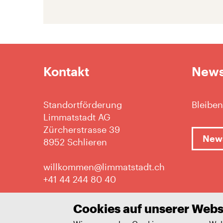
Kontakt
News
Standortförderung
Bleiben
Limmatstadt AG
Zürcherstrasse 39
News
8952 Schlieren
willkommen@limmatstadt.ch
+41 44 244 80 40
Cookies auf unserer Webs