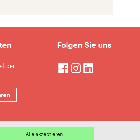
ten
Folgen Sie uns
il der
hren
Alle akzeptieren