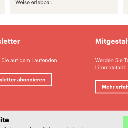
Weise erlebbar.
letter
Mitgestal
 Sie auf dem Laufenden
Werden Sie Te
Limmatstadt!
letter abonnieren
Mehr erfa
ite