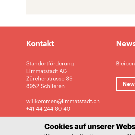
Kontakt
News
Standortförderung
Bleiben
Limmatstadt AG
Zürcherstrasse 39
News
8952 Schlieren
willkommen@limmatstadt.ch
+41 44 244 80 40
Cookies auf unserer Webs