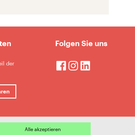
ten
Folgen Sie uns
il der
hren
Alle akzeptieren