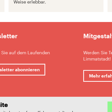
Weise erlebbar.
letter
Mitgestal
 Sie auf dem Laufenden
Werden Sie Te
Limmatstadt!
letter abonnieren
Mehr erfa
ite