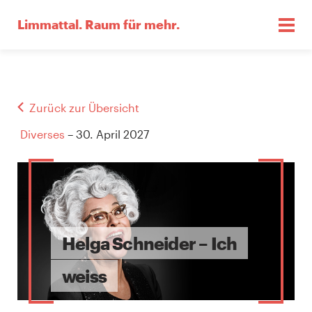
Limmattal.
Raum für mehr.
Zurück zur Übersicht
Diverses
– 30. April 2027
Helga Schneider – Ich
weiss