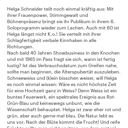
Helga Schneider teilt noch einmal kräftig aus: Mit
ihrer Frauenpower, Stimmgewalt und
Bühnenpräsenz bringt sie ihr Publikum in ihrem 6.
Soloprogramm wieder zum Lachen. Auch mit 60 ist
Helga längst nicht K.o.! Sie verteilt mit ihrer
Schlagfertigkeit verbale Kinnhaken in alle
Richtungen.
Nach bald 40 Jahren Showbusiness in den Knochen
und mit 1965 im Pass fragt sie sich, wann ist fertig
lustig? Ist das Verbrauchsdatum zum Greifen nahe,
sollte man beginnen, die Alterspubertät auszuleben.
Schneeweiss und (k)ein bisschen weiser, will Helga
es noch einmal wissen: Wäre es nicht höchste Zeit
für eine Hochzeit ganz in Weiss? Denn Weiss ist ein
buntes Feuerwerk, ein spektrales Ereignis aus Rot-
Grün-Blau und keineswegs unbunt, wie die
Wissenschaft behauptet. Helga ist zwar eher rot und
grün, aber auch gerne mal blau. Die Natur lebt es
uns vor: Nach der Blüte kommt die Frucht! Und reife