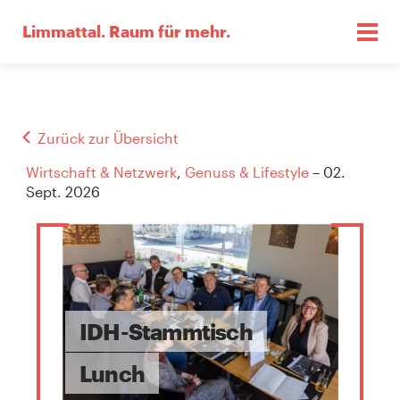
Limmattal.
Raum für mehr.
Zurück zur Übersicht
Wirtschaft & Netzwerk
,
Genuss & Lifestyle
– 02.
Sept. 2026
IDH-Stammtisch
Lunch