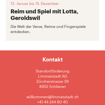
13. Januar
bis 15. Dezember
Reim und Spiel mit Lotta,
Geroldswil
Die Welt der Verse, Reime und Fingerspiele
entdecken.
Kontakt
Standortförderung
Limmatstadt AG
Zürcherstrasse 39
8952 Schlieren
willkommen@limmatstadt.ch
+41 44 244 80 40