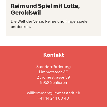
Reim und Spiel mit Lotta,
Geroldswil
Die Welt der Verse, Reime und Fingerspiele
entdecken.
Kontakt
Standortförderung
Limmatstadt AG
Zürcherstrasse 39
8952 Schlieren
willkommen@limmatstadt.ch
+41 44 244 80 40