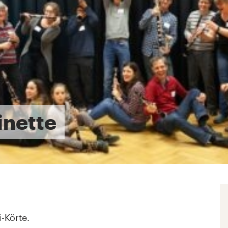
inette
-Körte.