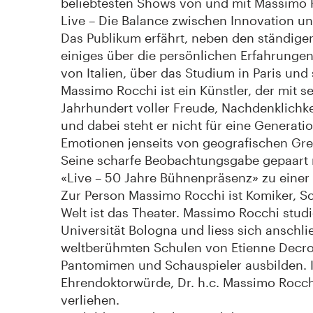
beliebtesten Shows von und mit Massimo 
Live – Die Balance zwischen Innovation un
Das Publikum erfährt, neben den ständig
einiges über die persönlichen Erfahrung
von Italien, über das Studium in Paris und 
Massimo Rocchi ist ein Künstler, der mit s
Jahrhundert voller Freude, Nachdenklichke
und dabei steht er nicht für eine Generati
Emotionen jenseits von geografischen Gr
Seine scharfe Beobachtungsgabe gepaart
«Live – 50 Jahre Bühnenpräsenz» zu eine
Zur Person Massimo Rocchi ist Komiker, S
Welt ist das Theater. Massimo Rocchi stud
Universität Bologna und liess sich anschli
weltberühmten Schulen von Etienne Decr
Pantomimen und Schauspieler ausbilden. I
Ehrendoktorwürde, Dr. h.c. Massimo Rocchi
verliehen.