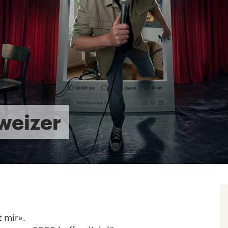
weizer
 mir».