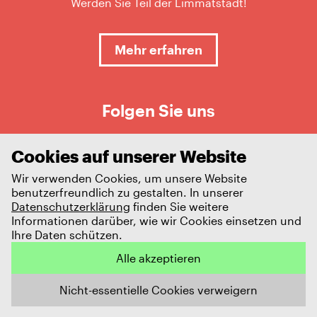
Werden Sie Teil der Limmatstadt!
Mehr erfahren
Folgen Sie uns
Cookies auf unserer Website
Wir verwenden Cookies, um unsere Website
benutzerfreundlich zu gestalten. In unserer
Datenschutzerklärung
finden Sie weitere
Informationen darüber, wie wir Cookies einsetzen und
Ihre Daten schützen.
Impressum
Datenschutz
Alle akzeptieren
© 2026 Limmatstadt AG
Nicht-essentielle Cookies verweigern