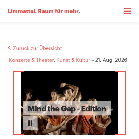
Limmattal.
Raum für mehr.
Zurück zur Übersicht
Konzerte & Theater
,
Kunst & Kultur
– 21. Aug. 2026
Mind the Gap - Edition
II