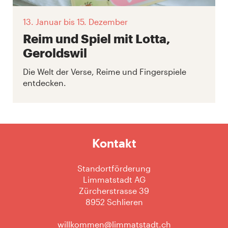
13. Januar
bis 15. Dezember
Reim und Spiel mit Lotta,
Geroldswil
Die Welt der Verse, Reime und Fingerspiele
entdecken.
Kontakt
Standortförderung
Limmatstadt AG
Zürcherstrasse 39
8952 Schlieren
willkommen@limmatstadt.ch