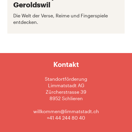
Geroldswil
Die Welt der Verse, Reime und Fingerspiele
entdecken.
Kontakt
Standortförderung
Limmatstadt AG
Zürcherstrasse 39
8952 Schlieren
willkommen@limmatstadt.ch
+41 44 244 80 40