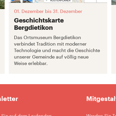
01. Dezember
bis 31. Dezember
Geschichtskarte
Bergdietikon
Das Ortsmuseum Bergdietikon
verbindet Tradition mit moderner
Technologie und macht die Geschichte
unserer Gemeinde auf völlig neue
Weise erlebbar.
letter
Mitgestal
 Sie auf dem Laufenden
Werden Sie Te