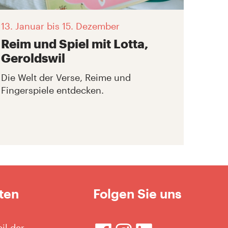
13. Januar
bis 15. Dezember
Reim und Spiel mit Lotta,
Geroldswil
Die Welt der Verse, Reime und
Fingerspiele entdecken.
ten
Folgen Sie uns
il der