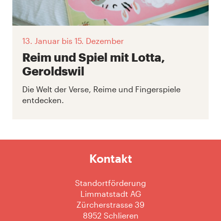
13. Januar
bis 15. Dezember
Reim und Spiel mit Lotta,
Geroldswil
Die Welt der Verse, Reime und Fingerspiele
entdecken.
Kontakt
Standortförderung
Limmatstadt AG
Zürcherstrasse 39
8952 Schlieren