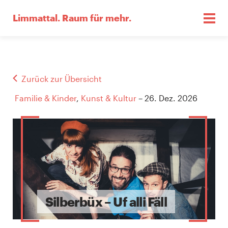
Limmattal.
Raum für mehr.
Zurück zur Übersicht
Familie & Kinder
,
Kunst & Kultur
– 26. Dez. 2026
Silberbüx – Uf alli Fäll