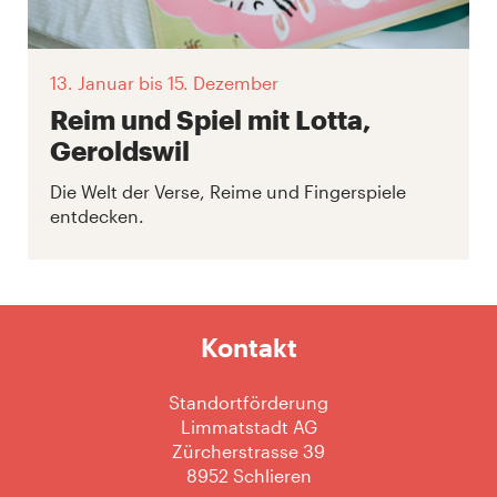
13. Januar
bis 15. Dezember
Reim und Spiel mit Lotta,
Geroldswil
Die Welt der Verse, Reime und Fingerspiele
entdecken.
Kontakt
Standortförderung
Limmatstadt AG
Zürcherstrasse 39
8952 Schlieren