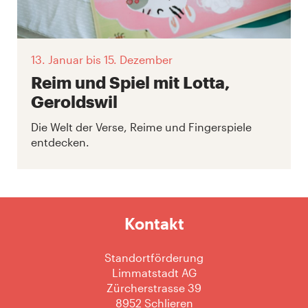
13. Januar
bis 15. Dezember
Reim und Spiel mit Lotta,
Geroldswil
Die Welt der Verse, Reime und Fingerspiele
entdecken.
Kontakt
Standortförderung
Limmatstadt AG
Zürcherstrasse 39
8952 Schlieren