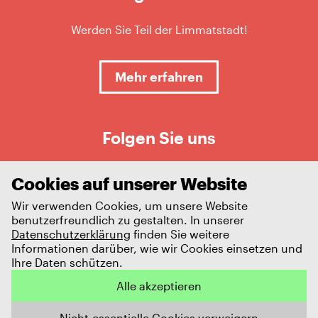
Werden Sie Teil der Limmatstadt!
Mehr erfahren
Folgen Sie uns
Cookies auf unserer Website
Wir verwenden Cookies, um unsere Website
benutzerfreundlich zu gestalten. In unserer
Datenschutzerklärung
finden Sie weitere
Informationen darüber, wie wir Cookies einsetzen und
Ihre Daten schützen.
Impressum
Datenschutz
Alle akzeptieren
© 2026 Limmatstadt AG
Nicht-essentielle Cookies verweigern