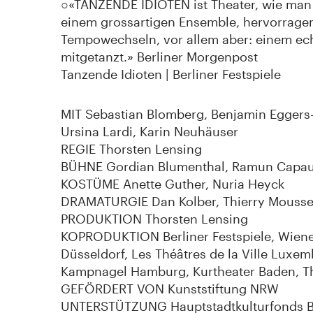
○«TANZENDE IDIOTEN ist Theater, wie man e
einem grossartigen Ensemble, hervorragen
Tempowechseln, vor allem aber: einem ech
mitgetanzt.» Berliner Morgenpost
Tanzende Idioten | Berliner Festspiele
MIT Sebastian Blomberg, Benjamin Eggers-D
Ursina Lardi, Karin Neuhäuser
REGIE Thorsten Lensing
BÜHNE Gordian Blumenthal, Ramun Capau
KOSTÜME Anette Guther, Nuria Heyck
DRAMATURGIE Dan Kolber, Thierry Mousse
PRODUKTION Thorsten Lensing
KOPRODUKTION Berliner Festspiele, Wiener
Düsseldorf, Les Théâtres de la Ville Luxem
Kampnagel Hamburg, Kurtheater Baden, T
GEFÖRDERT VON Kunststiftung NRW
UNTERSTÜTZUNG Hauptstadtkulturfonds Be