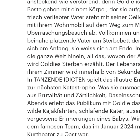
ansteckend wie verstörend, denn Goldie is
Beste geben mit einem Körper, der sie aufgi
frisch verliebter Vater steht mit seiner Gel
mit ihrem Wohnmobil auf dem Weg zum Mee
Überraschungsbesuch ab. Vollkommen uner
beinahe platzende Vater am Sterbebett der
sich am Anfang, sie weiss sich am Ende. I
die ganze Welt hinein, all das, wovon der 
wird Goldies Sterben erzählt. Der Lebens
ihrem Zimmer wird innerhalb von Sekunde
In TANZENDE IDIOTEN spielt das illustre
zur nächsten Katastrophe. Was sie ausmach
aus Brutalität und Zärtlichkeit, Daseinssc
Abends erlebt das Publikum mit Goldie das
wilde Kajakfahrten, schlafende Kater, au
vergessene Erinnerungen eines Babys. Wir
dem famosen Team, das im Januar 2024 
Kurtheater zu Gast war.