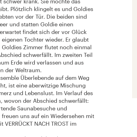
t schwer krank. Sie möchte das
bt. Plötzlich klingelt es und Goldies
iebten vor der Tür. Die beiden sind
r und statten Goldie einen
wartet findet sich der vor Glück
 eigenen Tochter wieder. Er glaubt
n Goldies Zimmer flutet noch einmal
Abschied schwerfällt. Im zweiten Teil
raum Erde wird verlassen und aus
n der Weltraum.
 Ensemble Überlebende auf dem Weg
t, ist eine aberwitzige Mischung
hmerz und Lebenslust. Im Verlauf des
, wovon der Abschied schwerfällt:
sartende Saunabesuche und
 freuen uns auf ein Wiedersehen mit
mit VERRÜCKT NACH TROST im