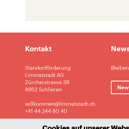
Kontakt
News
Standortförderung
Bleiben
Limmatstadt AG
Zürcherstrasse 39
News
8952 Schlieren
willkommen@limmatstadt.ch
+41 44 244 80 40
Cookies auf unserer Webs