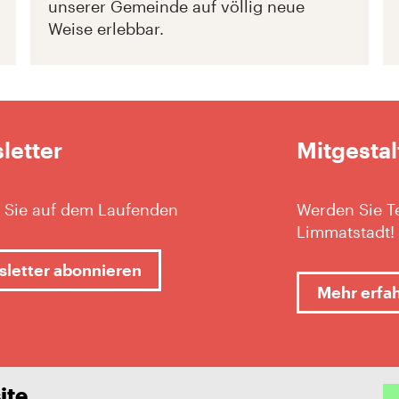
unserer Gemeinde auf völlig neue
Weise erlebbar.
letter
Mitgestal
 Sie auf dem Laufenden
Werden Sie Te
Limmatstadt!
letter abonnieren
Mehr erfa
ite