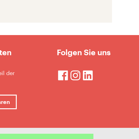
ten
Folgen Sie uns
il der
hren