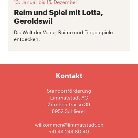
13. Januar
bis 15. Dezember
Reim und Spiel mit Lotta,
Geroldswil
Die Welt der Verse, Reime und Fingerspiele
entdecken.
Kontakt
Standortförderung
Limmatstadt AG
Zürcherstrasse 39
8952 Schlieren
willkommen@limmatstadt.ch
+41 44 244 80 40