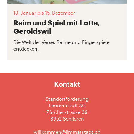
13. Januar
bis 15. Dezember
Reim und Spiel mit Lotta,
Geroldswil
Die Welt der Verse, Reime und Fingerspiele
entdecken.
Kontakt
Standortförderung
Limmatstadt AG
Zürcherstrasse 39
8952 Schlieren
willkommen@limmatstadt.ch