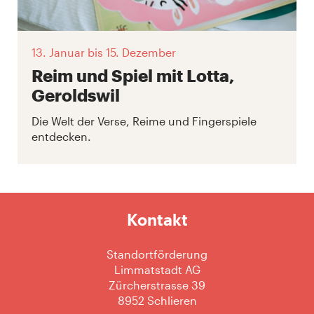
13. Januar
bis 15. Dezember
Reim und Spiel mit Lotta,
Geroldswil
Die Welt der Verse, Reime und Fingerspiele
entdecken.
Kontakt
Standortförderung
Limmatstadt AG
Zürcherstrasse 39
8952 Schlieren