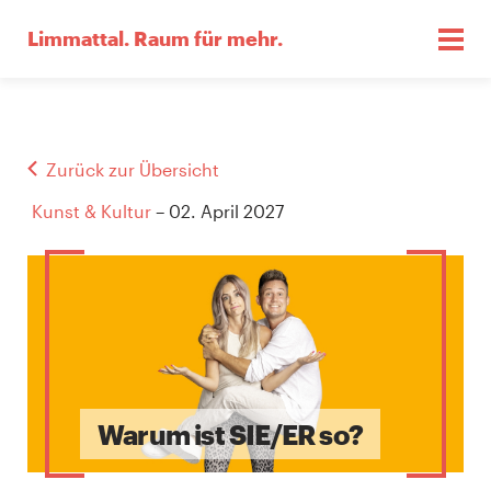
Limmattal.
Raum für mehr.
Zurück zur Übersicht
Kunst & Kultur
– 02. April 2027
Warum ist SIE/ER so?