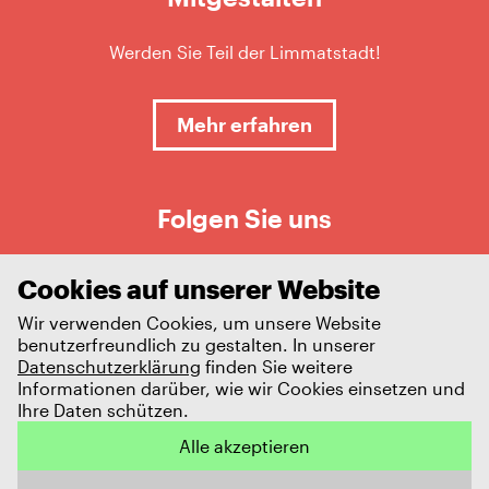
Werden Sie Teil der Limmatstadt!
Mehr erfahren
Folgen Sie uns
Cookies auf unserer Website
Wir verwenden Cookies, um unsere Website
benutzerfreundlich zu gestalten. In unserer
Datenschutzerklärung
finden Sie weitere
Informationen darüber, wie wir Cookies einsetzen und
Ihre Daten schützen.
Impressum
Datenschutz
Alle akzeptieren
© 2026 Limmatstadt AG