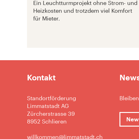
Ein Leuchtturmprojekt ohne Strom- und
Heizkosten und trotzdem viel Komfort
für Mieter.
Kontakt
News
Standortförderung
Bleiben
Limmatstadt AG
Zürcherstrasse 39
News
8952 Schlieren
willkommen@limmatstadt.ch