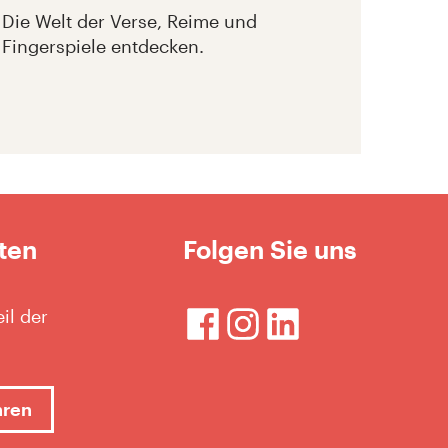
Die Welt der Verse, Reime und
Fingerspiele entdecken.
ten
Folgen Sie uns
il der
hren