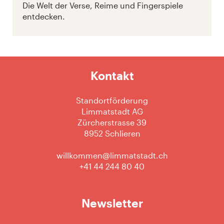
Die Welt der Verse, Reime und Fingerspiele
entdecken.
Kontakt
Standortförderung
Limmatstadt AG
Zürcherstrasse 39
8952 Schlieren
willkommen@limmatstadt.ch
+41 44 244 80 40
Newsletter