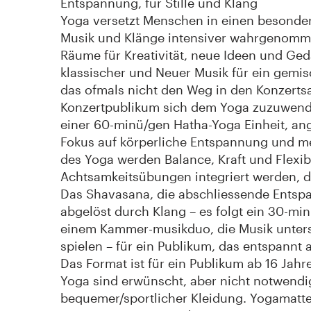
Entspannung, für Stille und Klang
Yoga versetzt Menschen in einen besonde
Musik und Klänge intensiver wahrgenomm
Räume für Kreativität, neue Ideen und Ge
klassischer und Neuer Musik für ein gemi
das ofmals nicht den Weg in den Konzertsa
Konzertpublikum sich dem Yoga zuzuwende
einer 60-minü/gen Hatha-Yoga Einheit, ange
Fokus auf körperliche Entspannung und me
des Yoga werden Balance, Kraft und Flexibi
Achtsamkeitsübungen integriert werden, d
Das Shavasana, die abschliessende Entsp
abgelöst durch Klang – es folgt ein 30-min
einem Kammer-musikduo, die Musik unters
spielen – für ein Publikum, das entspannt 
Das Format ist für ein Publikum ab 16 Jah
Yoga sind erwünscht, aber nicht notwendi
bequemer/sportlicher Kleidung. Yogamatten