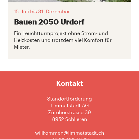
15. Juli
bis 31. Dezember
Bauen 2050 Urdorf
Ein Leuchtturmprojekt ohne Strom- und
Heizkosten und trotzdem viel Komfort für
Mieter.
Kontakt
Standortförderung
Limmatstadt AG
Zürcherstrasse 39
8952 Schlieren
willkommen@limmatstadt.ch