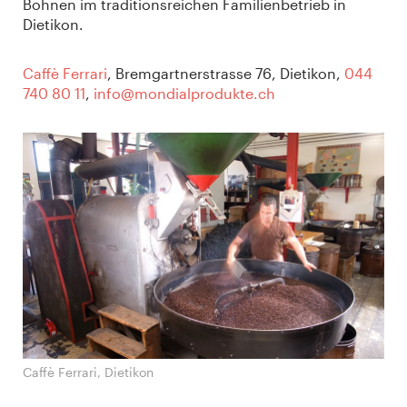
Bohnen im traditionsreichen Familienbetrieb in
Dietikon.
Caffè Ferrari
, Bremgartnerstrasse 76, Dietikon,
044
740 80 11
,
info@mondialprodukte.ch
Caffè Ferrari, Dietikon