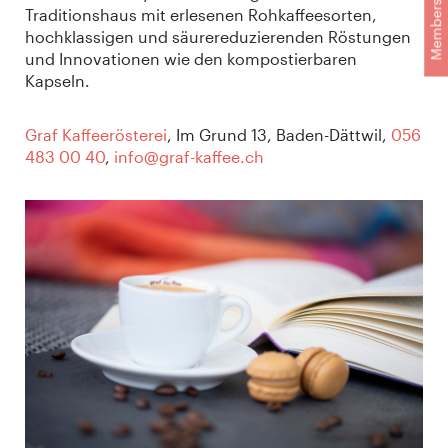
Membership
Traditionshaus mit erlesenen Rohkaffeesorten,
hochklassigen und säurereduzierenden Röstungen
und Innovationen wie den kompostierbaren
Kapseln.
Graf Kaffeerösterei
, Im Grund 13, Baden-Dättwil,
056
483 00 40
,
info@graf-kaffee.ch